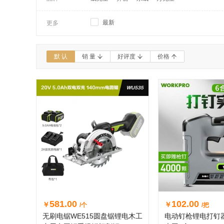
最新
更多
默 认
销 量
好评度
价格
581.00
102.00
￥
￥
/个
/把
无刷电锯WE515圆盘锯锂电木工
电动钉枪锂电打钉