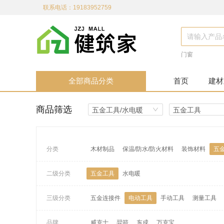
联系电话：19183952759
门窗
全部商品分类
首页
建材
商品筛选
五金工具/水电暖
五金工具
分类
木材制品
保温/防水/防火材料
装饰材料
五
二级分类
五金工具
水电暖
三级分类
五金连接件
电动工具
手动工具
测量工具
品牌
威克士
羿箭
东成
万克宝