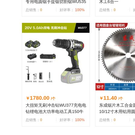
专用电圆锯手提锯切割锯WU535
木工6合一
总销售：
0
好评率：
100%
总销售：
0
1780.00
11.40
￥
￥
/个
/个
大扭矩无刷冲击钻WU377充电电
东成锯片木工合金圆锯片
钻锂电池大功率电动工具150牛
10/12寸木用铝用
总销售：
0
好评率：
100%
总销售：
0