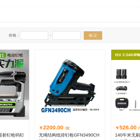
价格：
-
确 定
2200.00
526.00
￥
￥
/台
器射钉枪码钉
无绳结构纸排钉枪GFN3490CH
140牛米无