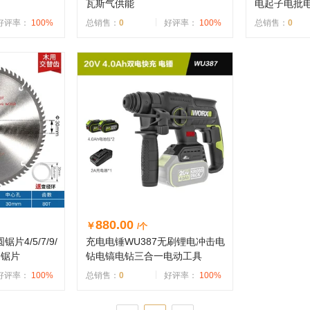
瓦斯气供能
电起子电批
好评率：
100%
总销售：
0
好评率：
100%
总销售：
0
880.00
￥
/个
4/5/7/9/
充电电锤WU387无刷锂电冲击电
圆锯片
钻电镐电钻三合一电动工具
好评率：
100%
总销售：
0
好评率：
100%