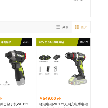
列表
图片
549.00
￥
/个
/个
刷冲击起子机WU132
锂电电钻WU173无刷充电手电钻