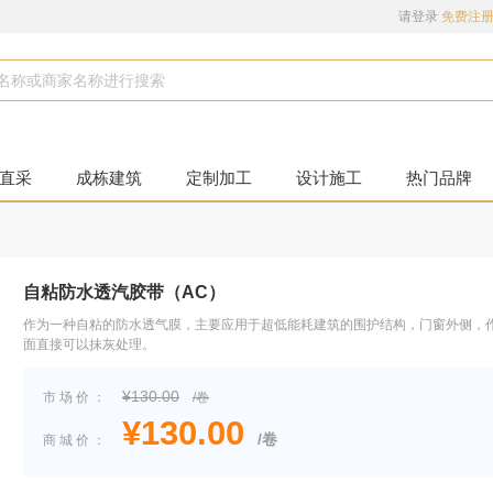
请登录
免费注
直采
成栋建筑
定制加工
设计施工
热门品牌
自粘防水透汽胶带（AC）
作为一种自粘的防水透气膜，主要应用于超低能耗建筑的围护结构，门窗外侧，作
面直接可以抹灰处理。
¥130.00
市场价：
/卷
¥130.00
/卷
商城价：