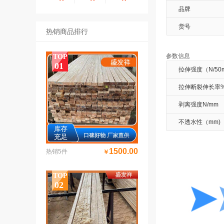
品牌
货号
热销商品排行
参数信息
TOP
01
拉伸强度（N/50
拉伸断裂伸长率
剥离强度N/mm
不透水性（mm)
1500.00
热销5件
￥
盛发祥 工地用 建筑口料 不易折断 进口材南方松=||=, a26de89ea3fd1fe8b170e17a3e78bf2e10
TOP
02