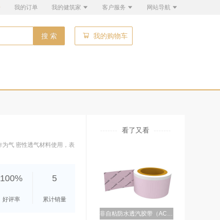
册
我的订单
我的健筑家
客户服务
网站导航
自粘平面防水透湿布(呼吸纸)=||=, VWC525-SA, 苏州兹安材料科技有限公司
搜 索
我的购物车
1546.00
￥
自粘型屋面防水隔汽膜=||=, VSRU4100-SA, 苏州兹安材料科技有限公司
1066.00
￥
-------
看了又看
-------
为气 密性透气材料使用，表
100%
5
好评率
累计销量
非自粘防水透汽胶带（AC）=||=, VSNAHP, 苏州兹安材料科技有限公司