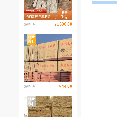
1500.00
热销5件
￥
盛发祥 6x10 屋面耐腐蚀用 不易变形 建筑工程木方=||=, 251d5db472885d8f75f1239464d771da10
TOP
03
44.00
热销5件
￥
建筑模板工程使用支模木材 盛发祥木业 厂家销售=||=, 33255cd88625989b2dcceeb692d79c8a10
TOP
04