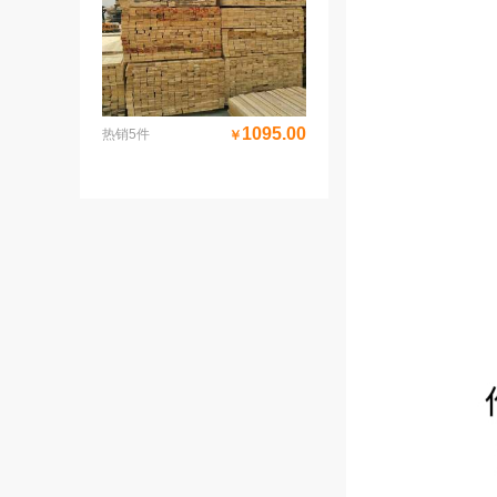
1095.00
热销5件
￥
48木方 建筑木架板 木跳板 脚手片 白松木方 盛发祥木业=||=, 08b4656dc7994c6b9c95d03c4bdd3e8610